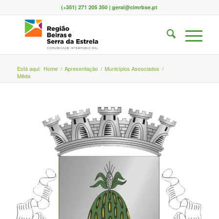
(+351) 271 205 350 | geral@cimrbse.pt
Está aqui:
Home
/
Apresentação
/
Municípios Associados
/
Mêda