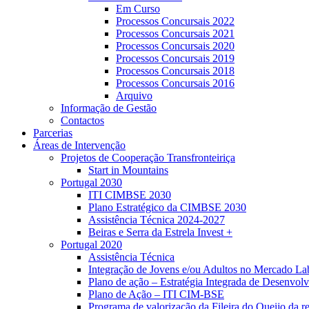
Em Curso
Processos Concursais 2022
Processos Concursais 2021
Processos Concursais 2020
Processos Concursais 2019
Processos Concursais 2018
Processos Concursais 2016
Arquivo
Informação de Gestão
Contactos
Parcerias
Áreas de Intervenção
Projetos de Cooperação Transfronteiriça
Start in Mountains
Portugal 2030
ITI CIMBSE 2030
Plano Estratégico da CIMBSE 2030
Assistência Técnica 2024-2027
Beiras e Serra da Estrela Invest +
Portugal 2020
Assistência Técnica
Integração de Jovens e/ou Adultos no Mercado L
Plano de ação – Estratégia Integrada de Desenvo
Plano de Ação – ITI CIM-BSE
Programa de valorização da Fileira do Queijo da r