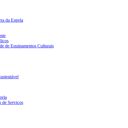
ra da Estrela
ente
licos
ede de Equipamentos Culturais
ustentável
rela
 de Serviços