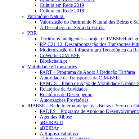
Cultura em Rede 2019
Cultura em Rede 2018
Património Natural
Valorização do Património Natural das Beiras e Ser
À Descoberta da Serra da Estrela
PRR
Territórios Inteligentes – projeto CIMBSE+Intelig
RP-C21-12: Descarbonização dos Transportes Púb
Modernização da Infraestrutura Tecnológica da R
CoWorks CIM-BSE
Blockchain.pt
Mobilidade e Transportes
PART – Programa de Apoio à Redução Tarifária
Autoridade de Transportes da CIM-BSE
PAMUS – Plano de Ação de Mobilidade Urbana S
Relatórios de Atividades
Relatórios de Desempenho
Autorizações Provisórias
RIBBSE – Rede Intermunicipal das Beiras e Serra da Est
PADES – Programa de Apoio ao Desenvolvimento
Agendas Ribbse
aBEIRAr II
aBEIRAr
A Raposa Fabulosa