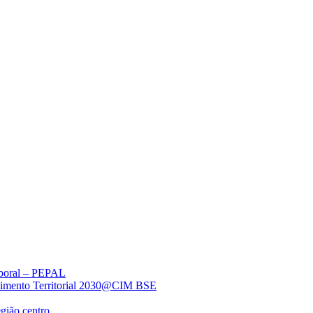
aboral – PEPAL
lvimento Territorial 2030@CIM BSE
egião centro