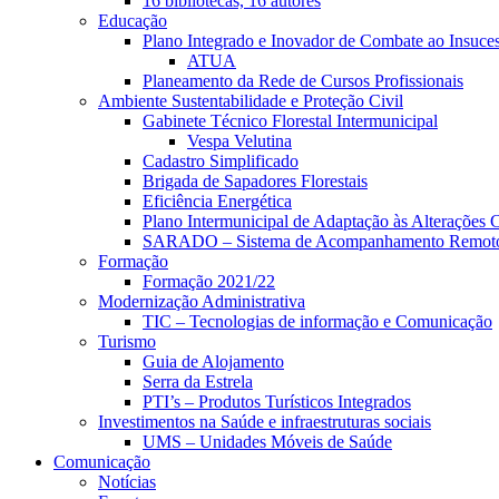
16 bibliotecas, 16 autores
Educação
Plano Integrado e Inovador de Combate ao Insuce
ATUA
Planeamento da Rede de Cursos Profissionais
Ambiente Sustentabilidade e Proteção Civil
Gabinete Técnico Florestal Intermunicipal
Vespa Velutina
Cadastro Simplificado
Brigada de Sapadores Florestais
Eficiência Energética
Plano Intermunicipal de Adaptação às Alterações C
SARADO – Sistema de Acompanhamento Remoto e
Formação
Formação 2021/22
Modernização Administrativa
TIC – Tecnologias de informação e Comunicação
Turismo
Guia de Alojamento
Serra da Estrela
PTI’s – Produtos Turísticos Integrados
Investimentos na Saúde e infraestruturas sociais
UMS – Unidades Móveis de Saúde
Comunicação
Notícias