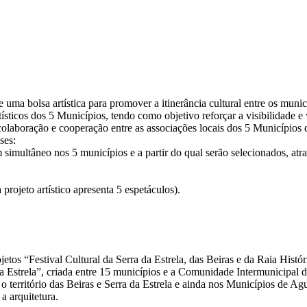
 de uma bolsa artística para promover a itinerância cultural entre os mu
ticos dos 5 Municípios, tendo como objetivo reforçar a visibilidade e val
 colaboração e cooperação entre as associações locais dos 5 Municípios q
ses:
multâneo nos 5 municípios e a partir do qual serão selecionados, atrav
projeto artístico apresenta 5 espetáculos).
etos “Festival Cultural da Serra da Estrela, das Beiras e da Raia Histór
da Estrela”, criada entre 15 municípios e a Comunidade Intermunicipal 
do o território das Beiras e Serra da Estrela e ainda nos Municípios de 
 a arquitetura.