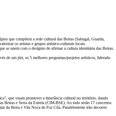
nicípios que compõem a rede cultural das Beiras (Sabugal, Guarda,
orizar os artistas e grupos artístico-culturais locais.
ue se unem com o desígnio de afirmar a cultura identitária das Beiras.
és de um júri, os 5 melhores programas/projetos artísticos, liderado
ica”, que visam promover a itinerância cultural no território, dando
das Beiras e Serra da Estrela (CIM-BSE). Ao todo serão 17 concertos
Aguiar da Beira e Vila Nova de Foz Côa. Paralelemente irão decorrer