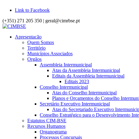
Link to Facebook
(+351) 271 205 350 | geral@cimrbse.pt
Apresentação
Quem Somos
Território
Municípios Associados
Orgãos
Assembleia Intermunicipal
Atas da Assembleia Intermunicipal
Editais da Assembleia Intermunicipal
Editais 2023
Conselho Intermunicipal
Atas do Conselho Intermunicipal
Planos e Orçamentos do Conselho Intermuni
Secretário Executivo Intermunicipal
Atas do Secretariado Executivo Intermunici
Conselho Estratégico para o Desenvolvimento Int
Estatutos CIM-BSE
Recursos Humanos
Organograma
Processos Concursais