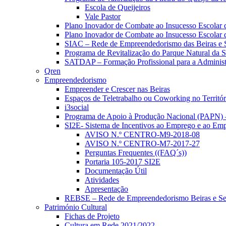
Escola de Queijeiros
Vale Pastor
Plano Inovador de Combate ao Insucesso Escola
Plano Inovador de Combate ao Insucesso Escolar
SIAC – Rede de Empreendedorismo das Beiras e Se
Programa de Revitalização do Parque Natural da 
SATDAP – Formação Profissional para a Administ
Qren
Empreendedorismo
Empreender e Crescer nas Beiras
Espaços de Teletrabalho ou Coworking no Territóri
i3social
Programa de Apoio à Produção Nacional (PAPN
SI2E- Sistema de Incentivos ao Emprego e ao Em
AVISO N.º CENTRO-M9-2018-08
AVISO N.º CENTRO-M7-2017-27
Perguntas Frequentes ((FAQ´s))
Portaria 105-2017 SI2E
Documentação Útil
Atividades
Apresentação
REBSE – Rede de Empreendedorismo Beiras e Ser
Património Cultural
Fichas de Projeto
Cultura em Rede 2021/2022