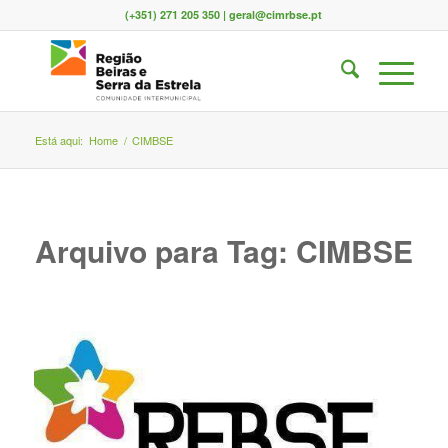
(+351) 271 205 350 | geral@cimrbse.pt
Está aqui:
Home
/
CIMBSE
Arquivo para Tag:
CIMBSE