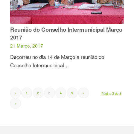
Reunião do Conselho Intermunicipal Março
2017
21 Março, 2017
Decorreu no dia 14 de Março a reunião do
Conselho Intermunicipal…
‹
1
2
4
5
›
3
Página 3 de 8
»